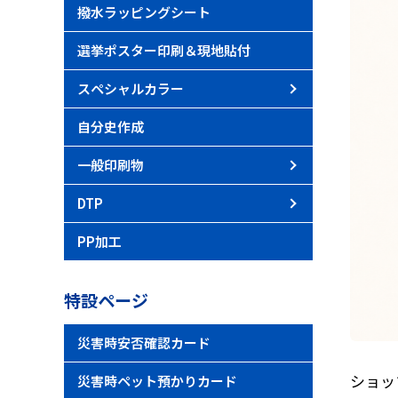
撥水ラッピングシート
選挙ポスター印刷＆現地貼付
スペシャルカラー
特色トナー
オンデマン
自分史作成
一般印刷物
名刺・ショ
封筒・挨拶
複写伝票
冊子
DTP
組版
画像補正・
PP加工
特設ページ
災害時安否確認カード
ショッ
災害時ペット預かりカード