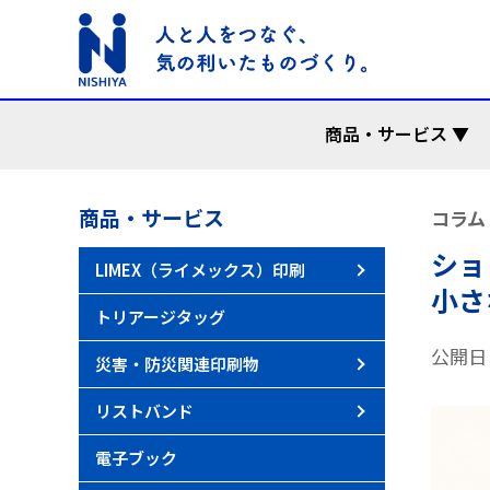
商品・サービス ▼
商品・サービス
コラム
ショ
LIMEX（ライメックス）印刷
LIMEX 名
LIMEX パ
LIMEX ポ
LIMEX 飲
LIMEX 冊子
小さ
トリアージタッグ
公開日：
災害・防災関連印刷物
災害時安否
災害時ペッ
リストバンド
ちょっとだ
TOKYOイ
電子ブック