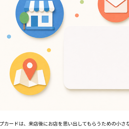
印刷
ド表面加工
ップカード
状
レタッチ
プカードは、来店後にお店を思い出してもらうための小さ