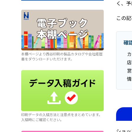
く、予
この記
確
カ
本棚ページより西谷印刷の製品カタログや会社経歴
書をダウンロードいただけます。
店
営
情
印刷データの入稿方法と注意点をまとめています。
入稿時にご確認ください。
ショッ