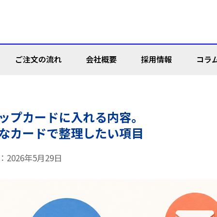
ご注文の流れ
会社概要
採用情報
コラ
ップカードに入れる内容。
刺・カード
ンフレット
スター
食店メニュー
なカードで整理したい項目
2026年5月29日
確認カード
ト預かりカード
けリストバンド
ベントバンド